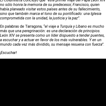
El columnista concluyó que
“este primer viaje del Papa León XIV
no sólo honra la memoria de su predecesor, Francisco, quien
había planeado visitar estos países antes de su fallecimiento,
sino que también marca el tono de su pontificado: una Iglesia
comprometida con la unidad, la justicia y la paz”
.
En palabras de Tarragona,
“el viaje a Turquía y Líbano es mucho
más que una peregrinación: es una declaración de principios.
León XIV se presenta como un líder dispuesto a tender puentes,
a escuchar y a actuar en favor de los más vulnerables. Y en un
mundo cada vez más dividido, su mensaje resuena con fuerza”
.
¡Escuchar!