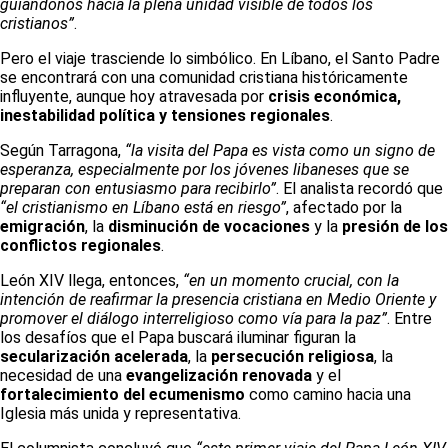
guiándonos hacia la plena unidad visible de todos los
cristianos”
.
Pero el viaje trasciende lo simbólico. En Líbano, el Santo Padre
se encontrará con una comunidad cristiana históricamente
influyente, aunque hoy atravesada por
crisis económica,
inestabilidad política y tensiones regionales
.
Según Tarragona,
“la visita del Papa es vista como un signo de
esperanza, especialmente por los jóvenes libaneses que se
preparan con entusiasmo para recibirlo”
. El analista recordó que
“el cristianismo en Líbano está en riesgo”
, afectado por la
emigración
, la
disminución de vocaciones
y la
presión de los
conflictos regionales
.
León XIV llega, entonces,
“en un momento crucial, con la
intención de reafirmar la presencia cristiana en Medio Oriente y
promover el diálogo interreligioso como vía para la paz”
. Entre
los desafíos que el Papa buscará iluminar figuran la
secularización acelerada
, la
persecución religiosa
, la
necesidad de una
evangelización renovada
y el
fortalecimiento del ecumenismo
como camino hacia una
Iglesia más unida y representativa.