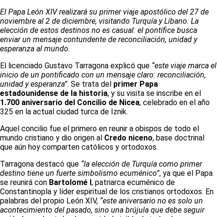
El Papa León XIV realizará su primer viaje apostólico del 27 de
noviembre al 2 de diciembre, visitando Turquía y Líbano. La
elección de estos destinos no es casual: el pontífice busca
enviar un mensaje contundente de reconciliación, unidad y
esperanza al mundo.
El licenciado Gustavo Tarragona explicó que
“este viaje marca el
inicio de un pontificado con un mensaje claro: reconciliación,
unidad y esperanza”
. Se trata del
primer Papa
estadounidense de la historia
, y su visita se inscribe en el
1.700 aniversario del Concilio de Nicea
, celebrado en el año
325 en la actual ciudad turca de Iznik.
Aquel concilio fue el primero en reunir a obispos de todo el
mundo cristiano y dio origen al
Credo niceno
, base doctrinal
que aún hoy comparten católicos y ortodoxos.
Tarragona destacó que
“la elección de Turquía como primer
destino tiene un fuerte simbolismo ecuménico”
, ya que el Papa
se reunirá con
Bartolomé I
, patriarca ecuménico de
Constantinopla y líder espiritual de los cristianos ortodoxos. En
palabras del propio León XIV,
“este aniversario no es solo un
acontecimiento del pasado, sino una brújula que debe seguir